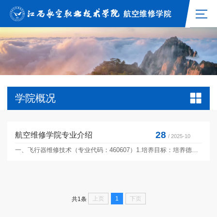
学院概况
28
航空维修学院专业介绍
/ 2025-10
一、飞行器维修技术（专业代码：460607）1.培养目标：培养德智体美劳全面发展，掌握扎实科学文化基础和飞机机械、电子、航空材料、飞机结构与系统及相关法律法规等知识，具有航空工匠精神和信息素养，能从事飞机结构修理、飞机部附件修理、飞机装配与调试、飞机维护等工作的高素质技术技能人才。2.主干课程及实训、对应工程训练中心· 主干课程：专业基础课程包括航空机械制图 CAD、人为因素与航空法规、飞机维修专业英语、飞机维修手册；...
上页
1
下页
共1条