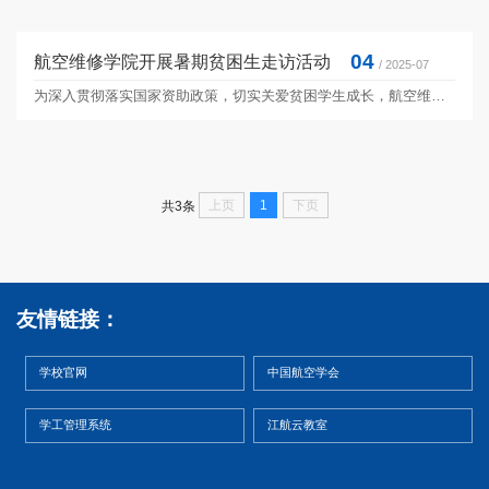
04
航空维修学院开展暑期贫困生走访活动
/ 2025-07
为深入贯彻落实国家资助政策，切实关爱贫困学生成长，航空维修学院于7月1日—2日组织开展了贫困学生家庭走访行动。学院院长蒋天合、副院长刘光军、专职副书记王慧萍等行政人员，分赴周边县区，深入贫困学生家中，送去慰问品并传达学院的关怀。走访中，老师们与学生家长亲切交流，详细了解家庭经济状况、实际困难及学生暑期生活情况，并向家长反馈学生在校表现，宣传国家助学贷款、助学金等帮扶政策。家长们对学院的关心表达感谢，表示将积极配合学校共同助力学生成才。...
上页
1
下页
共3条
友情链接：
学校官网
中国航空学会
学工管理系统
江航云教室