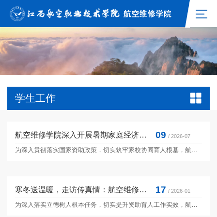
学生工作
09
航空维修学院深入开展暑期家庭经济困难学生走访慰问活动
/ 2026-07
为深入贯彻落实国家资助政策，切实筑牢家校协同育人根基，航空维修学院于2026年7月3日-7日组织开展了暑期家庭经济困难学生走访慰问活动。学院院长、副书记带队，学工干事及辅导员共同参与，分赴多地走访慰问经济困难学生家庭，将学校的关怀与温暖送到学生家中。走访过程中，学院领导与家长围坐交谈，代表学校向受访家庭致以诚挚问候，并送上慰问品。老师们详细询问家庭收入来源、成员健康状况及实际生活困难，全面了解学生的家庭经济状况；...
17
寒冬送温暖，走访传真情：航空维修学院开展贫困生走访慰问活动
/ 2026-01
为深入落实立德树人根本任务，切实提升资助育人工作实效，航空维修学院于2026年1月16日组织开展了贫困生走访慰问活动。本次活动旨在精准掌握家庭经济困难学生的实际情况，将学院的关怀与温暖送至学生家中，为深化精准资助与人文关怀奠定坚实基础。1月16日上午9:00，走访团队抵达学生家中，与家长和学生展开亲切交流。老师们详细询问了家庭的收入来源、生活开支、面临的突出困难以及学生的成长历程，全面了解了学生在求学路上的实际需求与长远顾虑。...