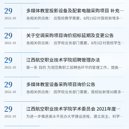
采购信息于2021年7月28日在我校官网上
29
多媒体教室投影设备及配套电脑采购项目 补充说明及延期公告
（https://www.jhzyedu.cn/）公告。现因在评审过程中，评
审小组认为比价条件及竞争不充分，...
各相关供应商： 应我校教学需要，8月19日对我校新增多媒
2021-10
体教室投影设备及配套电脑采购项目以公开询价方式进行了
招标，该项目采购信息于2021年8月19日在我校官网上
29
关于空调采购项目询价招标延期及变更公告
（https://www.jhzyedu.cn/）公告。因8月24日有供应商在
现场勘查及答疑过程中，...
各相关供应商： 应学校业务部门需要，8月3日对我校学生
2021-10
宿舍新增空调采购项目以公开询价方式进行了招标，该项目
采购信息于2021年7月28日在我校官网上
29
江西航空职业技术学院招聘管理办法
（https://www.jhzyedu.cn/）公告。现因在评审过程中，评
审小组认为比价条件及竞争不充分，...
第一条 目的 为规范教职工招聘各环节的管理工作，提高教
2021-10
职工招聘的有效性，保障学校正常的教学秩序和教育质量，
维护聘任双方的合法权益，促进学校健康持续发展，根据
29
多媒体教室设备采购项目询价公告
《中华人民共和国教师法》、《中华人民共和国劳动法》...
各相关供应商： 因学校业务部门需要，我校拟新增30套多
2021-10
媒体设备，包含投影仪、电脑、电动幕布、钢制多媒体讲台
以及配套的视频线、高清线、吊装支架等，现对多媒体教室
29
江西航空职业技术学院学术委员会 2021年度工作报告
投影设备及配套采购项目进行以公开询价招标，欢迎合格的
供应商前来投标。...
为进一步推进高水平民办大学建设进程，建立民主、科学、
2021-10
高效的管理体系，体现“学术权力与行政权力相对独立、相
互支撑、相互制衡”的关系，不断提高人才培养质量、科学