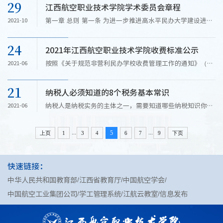
29
江西航空职业技术学院学术委员会章程
研究水平和服务社会的能力，根据《中华人民共和国高等教
育法》...
第一章 总则 第一条 为进一步推进高水平民办大学建设进
2021-10
程，建立民主、科学、高效的管理体系，体现“学术权力与
行政权力相对独立、相互支撑、相互制衡”的关系，不断提
24
2021年江西航空职业技术学院收费标准公示
高人才培养质量、科学研究水平和服务社会的能力，...
按照《关于规范非营利民办学校收费管理工作的通知》（赣
2021-06
教规字[2021]7号）的相关要求，江西航空职业技术学院
2021年学费标准在已印发《高中生之友（高考天地）》的基
21
纳税人必须知道的8个税务基本常识
础上进行了调整，现把我校2021年收费标准进行公示，...
纳税人是纳税实务的主体之一，需要知道哪些纳税知识你知
2021-06
道吗?下面为大家带来关于纳税人必须知道的8个税务基本常
识。 1、不管有没有生意，都需要进行申报 有的纳税人认为
...
...
有生意时要填报申报表，而没有生意或是不达起征点就无需
5
上页
1
3
4
6
7
9
下页
申报了。...
快速链接：
中华人民共和国教育部
江西省教育厅
中国航空学会
中国航空工业集团公司
学工管理系统
江航云教室
信息发布