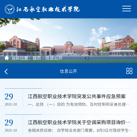
当前位置：
首页
-
信息公开
信息公开
29
江西航空职业技术学院突发公共事件应急预案
一、总则 （一）目的 为有效预防、及时控制和妥善处理学
2021-10
校各类突发公共事件，遵循预防为主、常备不懈的方针，提
高快速反应和应急处理能力，建立健全应急机制，切实保障
29
江西航空职业技术学院关于空调采购项目询价招标公告
广大师生生命和财产安全，保证学校正常的教育教学和生活
秩序，...
各相关供应商： 应学校业务部门需要，8月3日对我校学生
2021-10
宿舍新增空调采购项目以公开询价方式进行了招标，该项目