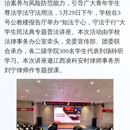
治素养与风险防范能力，引导广大青年学生
尊法学法守法用法，
5月29日
下午
，
学校
在
3
号公教楼报告厅举办“知法于心，守法于行”大
学生民法典专题普法讲座。本次活动由学校
法律事务办公室牵头，党委宣传部、团委联
合承办，各二级学院300名学生代表到场聆听
学习。
本次讲座邀江西凌科安时律师事务所
刘宁律师
作专题授课。