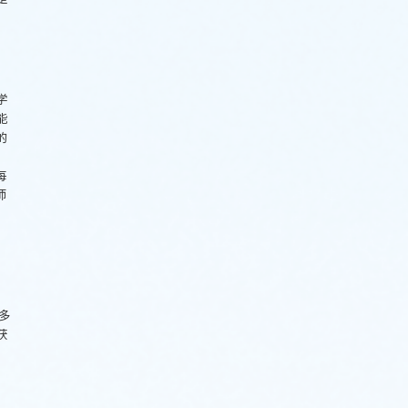
学
能
的
：
每
师
多
获