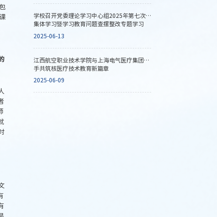
包
学校召开党委理论学习中心组2025年第七次
门课
集体学习暨学习教育问题查摆整改专题学习
，
（扩大）会
2025-06-13
的
江西航空职业技术学院与上海电气医疗集团携
手共筑核医疗技术教育新篇章
2025-06-09
人
者
师
就
对
文
有
有
是