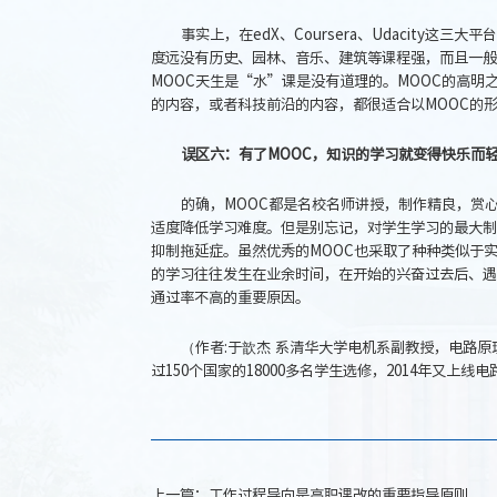
事实上，在edX、Coursera、Udacity
度远没有历史、园林、音乐、建筑等课程强，而且一般
MOOC天生是“水”课是没有道理的。MOOC的高
的内容，或者科技前沿的内容，都很适合以MOOC的
误区六：有了MOOC，知识的学习就变得快乐而
的确，MOOC都是名校名师讲授，制作精良，赏
适度降低学习难度。但是别忘记，对学生学习的最大制
抑制拖延症。虽然优秀的MOOC也采取了种种类似于
的学习往往发生在业余时间，在开始的兴奋过去后、遇
通过率不高的重要原因。
（作者:于歆杰 系清华大学电机系副教授，电路原理
过150个国家的18000多名学生选修，2014年又上线
上一篇：
工作过程导向是高职课改的重要指导原则