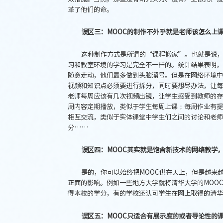
革了他们的命。
误区三：MOOC的制作不外乎就是老师该怎么上
这种制作方式是所谓的“课程搬家”。也就是说
习和教室环境的学习是完全不一样的。统计结果表明，
随意走动，他们最多做到头脑溜号。但是在网络环境中
视频和知识点必须要进行拆分，同时要想尽办法，让每
老师每周应该有几次视频出镜，让学生感受到教师的存
周内容定期播放，类似于学生每周上课；每周作业有提
相互交流，类似于实体课堂中学生们之间的讨论和老师
分……
误区四：MOOC其实就是饱含新技术的网络教学
是的，你可以始终把MOOC供在天上，但是越来越
正面的影响。例如一些地方大学就将清华大学的MOO
得本校的学分，有的学校还认可学生在网上取得的清华
误区五：MOOC只适合有展示度的或者导论性的