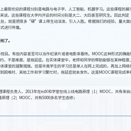
这三大平台上最受欢迎的课程分别是电路与电子学、人工智能、机器学习。这些课程的展
来说，这些课程在大学内开设的时间分别是大二、大四甚至研究生。因此判定
明之处，就是把很多“硬”课上得生动活泼、引人入胜。根据我们的经验，量大面
形式进行传播。
轻松了。
心悦目。有些内容甚至可以当作纪录片或者电影来看待。MOOC这种形式的确能
约，不是难度，是拖延症。在实体课堂中，老师和同学的帮助能够在某种程度
实体课堂的凝聚措施，但是毕竟学生的学习还是单人在网上完成的，再加上网络
到困难时、其他工作和学习繁忙时，拖延症就会发作。这是MOOC课程完成率
课程负责人，2013年在edX和学堂在线上线电路原理［1］MOOC，共有来自
电路原理［2］MOOC，共有5000多名学生选修）