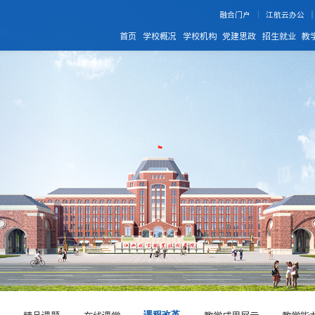
融合门户
江航云办公
首页
学校概况
学校机构
党建思政
招生就业
教
精品课题
在线课堂
教学成果展示
教学能
课程改革