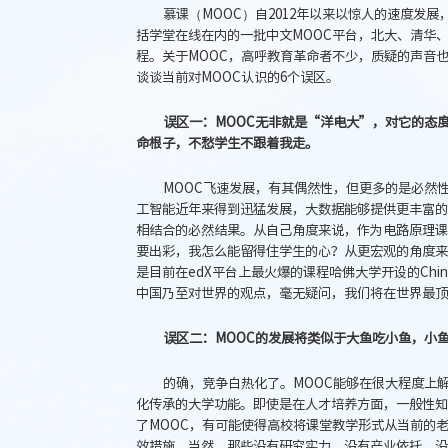
慕课（MOOC）自2012年以来以惊人的速度发
括学堂在线在内的一批中文MOOC平台，北大、清华、复
程。关于MOOC，高呼教育革命者不少，质疑的声音也
谈谈当前对MOOC认识的6个误区。
误区一：MOOC无非就是“洋电大”，对它的态
命根子，不愁学生不跟着我走。
MOOC飞速发展，有其偶然性，但更多的是必然
工智能近年来得到迅猛发展，大数据能够提供更丰富的
相结合的必然结果。从自己角度来说，作为电路原理课
要出彩，我怎么能留得住学生的心？从更宏观的角度来
是目前在edX平台上最火爆的课程哈佛大学开设的Ch
中国乃至对世界的观点，毫无疑问，我们将在世界最顶
误区二：MOOC的发展将类似于大鱼吃小鱼，小
的确，竞争白热化了。MOOC能够在很大程度上
化传承的大学功能。即使是在人才培养方面，一般性知
了MOOC，有可能使得高校将课堂教学形式从当前的
效措施。当然，那些没有研究实力、没有产业依托、没