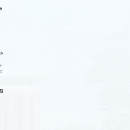
示
广
够
上
化
和
超