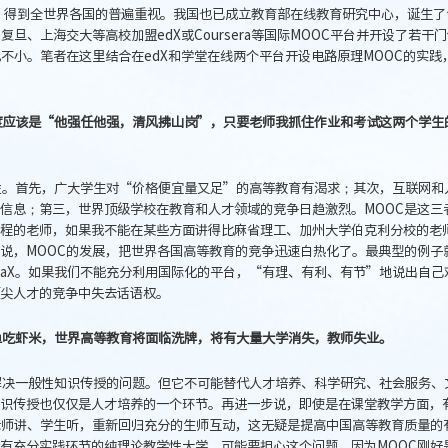
展，得到全世界各国的普遍重视。我国也已成立教育部在线教育研究中心，诞生了
旦、上海交大等高校加盟edX或Coursera等国际MOOC平台并开设了若干
不小。笔者在这里结合在edX和学堂在线两个平台开设电路原理MOOC的实践
度应该是“他强任他强，清风拂山岗”，只要老师我抓住作业和考试这两个学生
性。首先，广大学生对“价格便宜量又足”的高等教育有渴求；其次，互联网和
信息；第三，世界顶级学校在教育和人才领域的竞争日趋激烈。MOOC是这三
程的老师，如果我不能在某些方面讲得比麻省理工、加州大学伯克利分校的老
说，MOOC的发展，把世界各国高等教育的竞争迅速白热化了。最典型的例子
inaX。如果我们不能充分利用国际化的平台，“有理、有利、有节”地说出自己
尖人才的竞争中失去话语权。
鱼吃虾米，世界高等教育将面临洗牌，将有大量大学消失，教师失业。
解决一般性知识传授的问题。但它不可能替代人才培养、科学研究、社会服务、
识传授也仅仅是人才培养的一个环节。再进一步说，即使是在课堂教学方面，
老师讲、学生听，重新回归充分的生师互动，这无疑是提高中国高等教育质量的
有充分实践环节的纯理论教学性大学，可能要担心这个问题，因为MOOC刚好