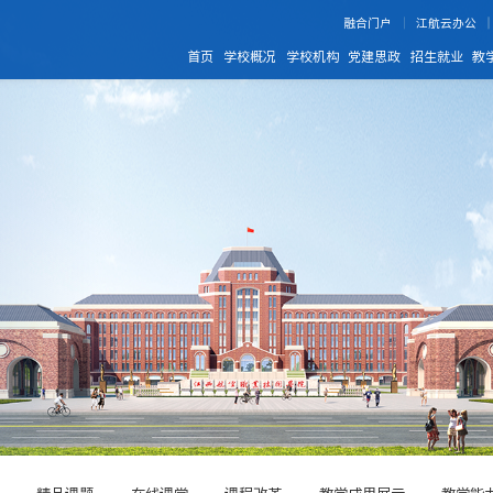
融合门户
江航云办公
首页
学校概况
学校机构
党建思政
招生就业
教
精品课题
在线课堂
课程改革
教学成果展示
教学能