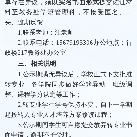
单存在异议，须以
实名书面形式
提交佐证材
料至教务处学籍管理科，不接受匿名、口
头、逾期反馈。
1.
联系老师：
汪
老师
2.
联系电话：
15679193306
办公地点：行
政楼
217
教务处
办公室
三、相关说明
1.
公示期满无异议后，学校正式下文批准
转专业，各学院同步做好学籍异动、班级调
整、课程学分认定等工作；
2.
转专业学生学号保持不变，自下一学期
起按转入专业人才培养方案修读课程；
3.
公示期间学生可自愿提交放弃转专业书
面申请，逾期不予受理。