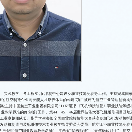
)，实践教学、各工程实训(训练)中心建设及职业技能竞赛等工作。主持完成国
准的航空制造企业高技能人才培养体系的构建”项目被评为航空工业管理创新成
;主持中国航空工业集团有限公司“1+X”证书《飞机铆接装配》职业技能等级
业教学标准的修(制)订工作。第44、45、46届世界技能大赛飞机维修项目基地
工业卓越团队奖。指导学生参加全国职业院校技能大赛获高职组飞机发动机拆
发动机制造与装配维修技术专业教学指导委员会委员、航空工业职业技能竞赛
行指委“航空职业教育教学名师”、江西省“优秀师徒”、“青年岗位能手”、航空