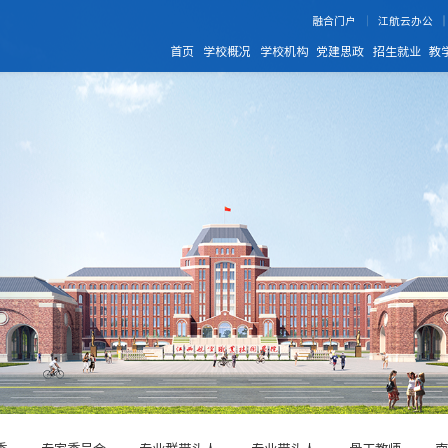
融合门户
江航云办公
首页
学校概况
学校机构
党建思政
招生就业
教
委
专家委员会
专业群带头人
专业带头人
骨干教师
南