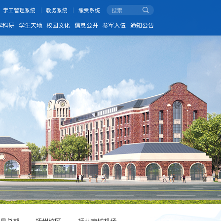
学工管理系统
教务系统
缴费系统
学科研
学生天地
校园文化
信息公开
参军入伍
通知公告
昌总部
抚州校区
抚州南城机场