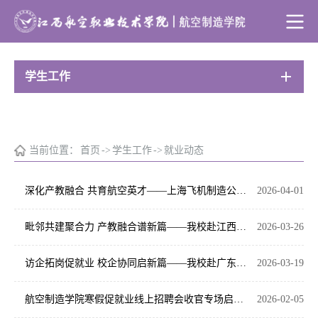
学生工作
当前位置：
首页
->
学生工作
->
就业动态
深化产教融合 共育航空英才——上海飞机制造公司一行来校开展“上飞”订单班考查评估与交流
2026-04-01
毗邻共建聚合力 产教融合谱新篇——我校赴江西喆航航空科技有限公司开展全方位校企合作调研
2026-03-26
访企拓岗促就业 校企协同启新篇——我校赴广东新能德集团开展专项走访调研
2026-03-19
航空制造学院寒假促就业线上招聘会收官专场启幕 南京欣旺达新能源携新能源岗位广纳英才
2026-02-05