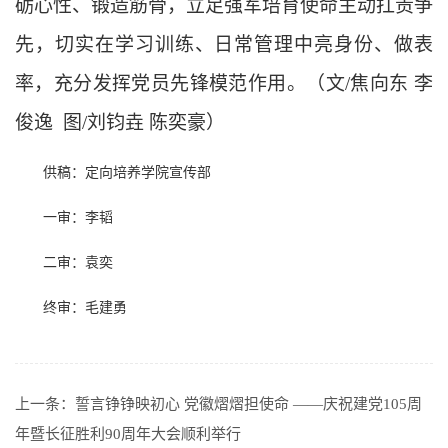
砺心性、锻造筋骨，立足强军培育使命主动扛责争
先，切实在学习训练、日常管理中亮身份、
做
表
率，充分发挥党员先锋模范作用。
（文
/焦向东 李
俊逸 图/刘钧垚 陈奕豪）
供稿：定向培养学院宣传部
一审：李韬
二审：袁奕
终审：毛建勇
上一条：
誓言铮铮映初心 党徽熠熠担使命 ——庆祝建党105周
年暨长征胜利90周年大会顺利举行