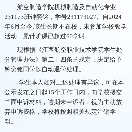
航空制造学院
机械制造及自动化专业
231173班钟奕铭
，
学号
231173027
。
自
202
4
年
6
月至今
,该生长期不在校，未参加学校教学
活动，累计旷课已超过
6
0学时。
现
根据《江西航空职业技术学院学生处
分管理办法》第二十四条的规定，决定给予
钟奕铭
同学以自动退学处理。
学生本人如对上述处理有异议，可在本
公示发布之日起
15个工作日内，向学校提交
书面申诉材料，逾期未申诉者，视为主动放
弃申诉资格，学校将按照相关规定注销学
籍。