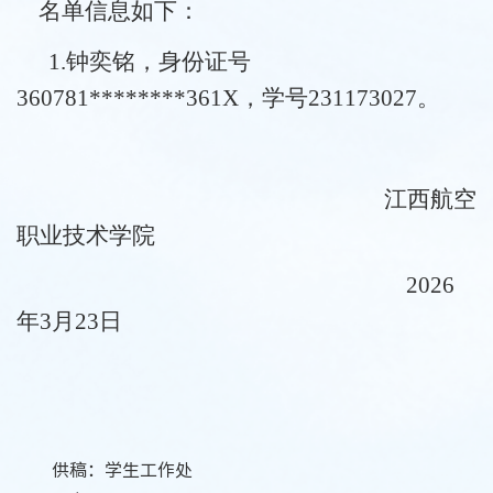
名单信息如下：
1.钟奕铭
，身份证号
360781********361X，学号231173027
。
江西航空
职业技术学院
202
6
年3
月
23
日
供稿：学生工作处